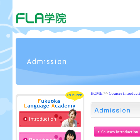
HOME
>>
Courses introduct