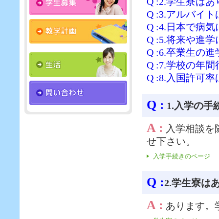
Q :2.学生寮は
Q :3.アルバ
Q :4.日本で
Q :5.将来や
Q :6.卒業生
Q :7.学校の
Q :8.入国許
Q :
1.入学の
A :
入学相談を
せ下さい。
入学手続きのページ
Q :
2.学生寮は
A :
あります。