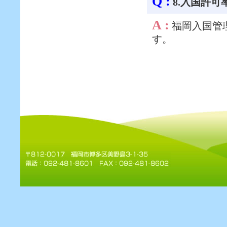
Q :
8.入国許
A :
福岡入国管
す。