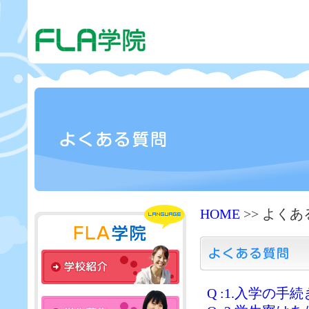
HOME
>> よく
Q :1.入学の